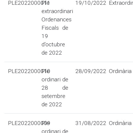
PLE2022000011
Ple
19/10/2022
Extraordi
extraordinari
Ordenances
Fiscals de
19
d’octubre
de 2022
PLE2022000010
Ple
28/09/2022
Ordinària
ordinari de
28 de
setembre
de 2022
PLE2022000009
Ple
31/08/2022
Ordinària
ordinari de