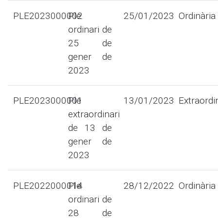
PLE2023000002
Ple
25/01/2023
Ordinària
ordinari de
25 de
gener de
2023
PLE2023000001
Ple
13/01/2023
Extraordi
extraordinari
de 13 de
gener de
2023
PLE2022000014
Ple
28/12/2022
Ordinària
ordinari de
28 de