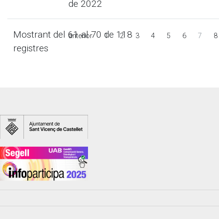
de 2022
Mostrant del 61 al 70 de 118
anterior
1
2
3
4
5
6
7
8
registres