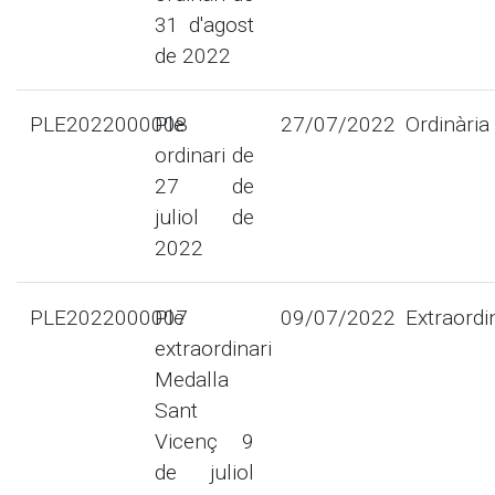
31 d'agost
de 2022
PLE2022000008
Ple
27/07/2022
Ordinària
ordinari de
27 de
juliol de
2022
PLE2022000007
Ple
09/07/2022
Extraordi
extraordinari
Medalla
Sant
Vicenç 9
de juliol