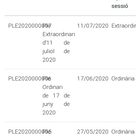
sessió
PLE2020000007
Ple
11/07/2020
Extraordi
Extraordinari
d'11 de
juliol de
2020
PLE2020000006
Ple
17/06/2020
Ordinària
Ordinari
de 17 de
juny de
2020
PLE2020000005
Ple
27/05/2020
Ordinària