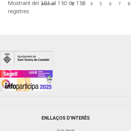
Mostrant del 101 al 110 de 118
anterior
1
2
3
4
5
6
7
8
registres
ENLLAÇOS D'INTERÈS
Avís legal