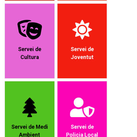
Servei de
Servei de
Cultura
Joventut
Servei de Medi
Servei de
Ambient
Policia Local