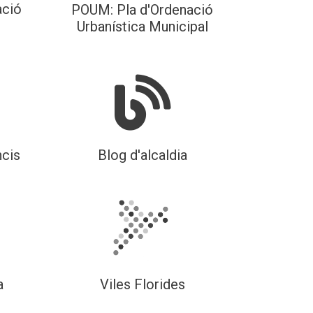
ació
POUM: Pla d'Ordenació
Urbanística Municipal
ncis
Blog d'alcaldia
a
Viles Florides