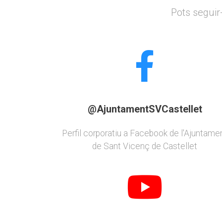
Pots seguir-
@AjuntamentSVCastellet
Perfil corporatiu a Facebook de l'Ajuntame
de Sant Vicenç de Castellet