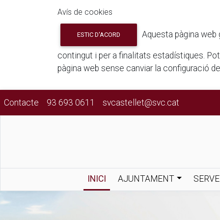
Avís de cookies
Aquesta pàgina web gua
ESTIC D'ACORD
contingut i per a finalitats estadístiques. P
pàgina web sense canviar la configuració d
Contacte
93 693 0611
svcastellet@svc.cat
INICI
AJUNTAMENT
SERVE