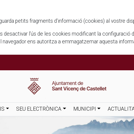
rda petits fragments d'informació (cookies) al vostre disposi
ots desactivar l'ús de les cookies modificant la configuració
el navegador ens autoritza a emmagatzemar aquesta informac
IS
SEU ELECTRÒNICA
MUNICIPI
ACTUALIT