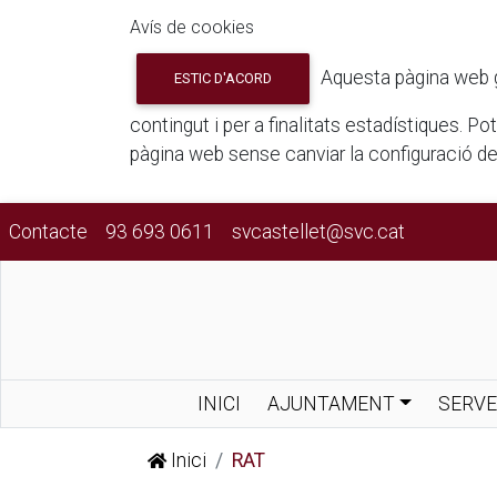
Avís de cookies
Aquesta pàgina web gua
ESTIC D'ACORD
contingut i per a finalitats estadístiques. P
pàgina web sense canviar la configuració d
Contacte
93 693 0611
svcastellet@svc.cat
INICI
AJUNTAMENT
SERVE
Inici
RAT