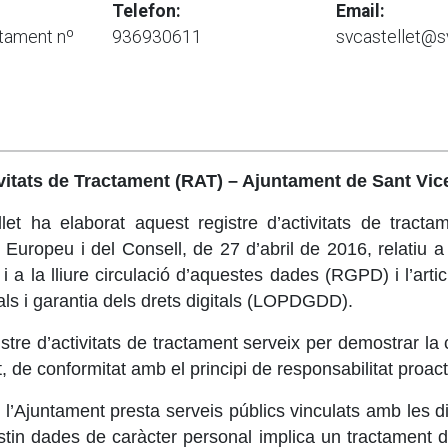
Telefon:
Email:
ntament nº
936930611
svcastellet@s
vitats de Tractament (RAT) – Ajuntament de Sant Vic
t ha elaborat aquest registre d’activitats de tracta
ropeu i del Consell, de 27 d’abril de 2016, relatiu a 
 a la lliure circulació d’aquestes dades (RGPD) i l’arti
ls i garantia dels drets digitals (LOPDGDD).
stre d’activitats de tractament serveix per demostrar l
 de conformitat amb el principi de responsabilitat proacti
 l’Ajuntament presta serveis públics vinculats amb les d
nstin dades de caràcter personal implica un tractament 