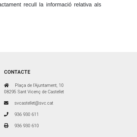
actament recull la informació relativa als
CONTACTE
Plaça de l'Ajuntament, 10
08295 Sant Vicenç de Castellet
svcastellet@svc.cat
936 930 611
936 930 610