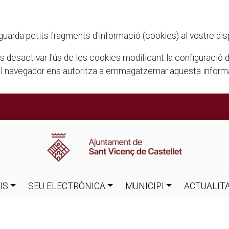
rda petits fragments d'informació (cookies) al vostre disposi
ots desactivar l'ús de les cookies modificant la configuració
el navegador ens autoritza a emmagatzemar aquesta informac
IS
SEU ELECTRÒNICA
MUNICIPI
ACTUALIT