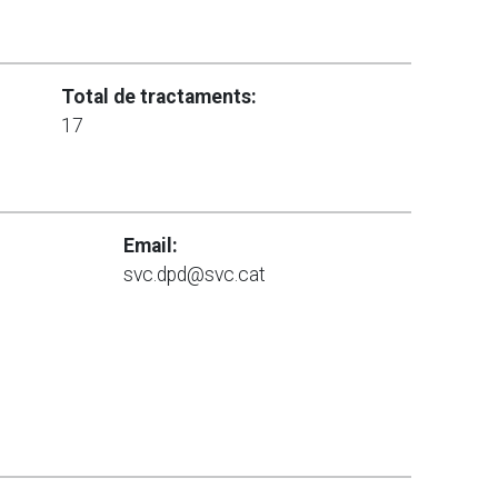
Total de tractaments:
17
Email:
svc.dpd@svc.cat