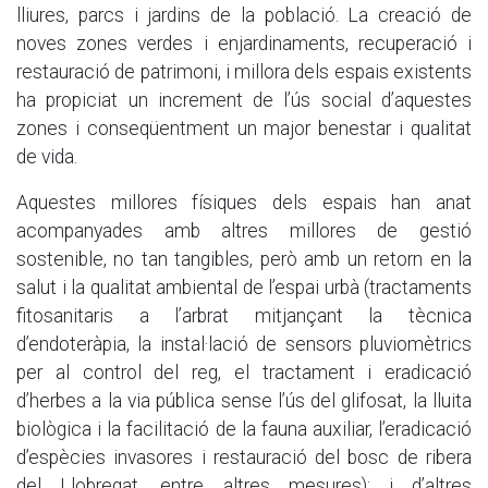
lliures, parcs i jardins de la població. La creació de
noves zones verdes i enjardinaments, recuperació i
restauració de patrimoni, i millora dels espais existents
ha propiciat un increment de l’ús social d’aquestes
zones i conseqüentment un major benestar i qualitat
de vida.
Aquestes millores físiques dels espais han anat
acompanyades amb altres millores de gestió
sostenible, no tan tangibles, però amb un retorn en la
salut i la qualitat ambiental de l’espai urbà (tractaments
fitosanitaris a l’arbrat mitjançant la tècnica
d’endoteràpia, la instal·lació de sensors pluviomètrics
per al control del reg, el tractament i eradicació
d’herbes a la via pública sense l’ús del glifosat, la lluita
biològica i la facilitació de la fauna auxiliar, l’eradicació
d’espècies invasores i restauració del bosc de ribera
del Llobregat, entre altres mesures); i d’altres