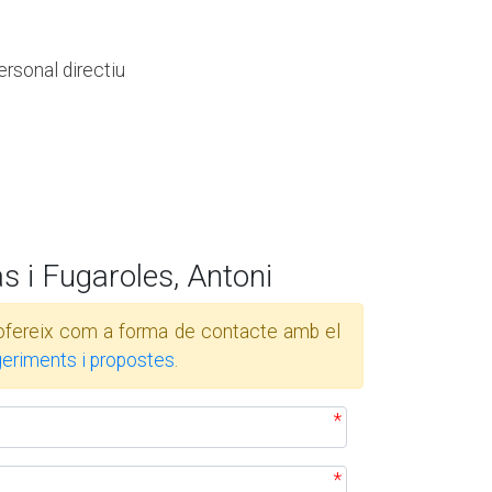
ersonal directiu
s i Fugaroles, Antoni
 s'ofereix com a forma de contacte amb el
geriments i propostes
.