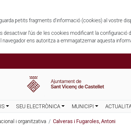
rda petits fragments d'informació (cookies) al vostre disposi
ots desactivar l'ús de les cookies modificant la configuració
el navegador ens autoritza a emmagatzemar aquesta informac
IS
SEU ELECTRÒNICA
MUNICIPI
ACTUALIT
cional i organitzativa
Calveras i Fugaroles, Antoni