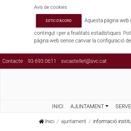
Avís de cookies
Aquesta pàgina web gua
ESTIC D'ACORD
contingut i per a finalitats estadístiques. P
pàgina web sense canviar la configuració d
Contacte
93 693 0611
svcastellet@svc.cat
INICI
AJUNTAMENT
SERVE
Inici
ajuntament
informació institu