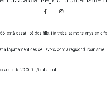
nent d’Alcaldia. Regidor d’Urbanisme i
6, està casat i té dos fills. Ha treballat molts anys en dif
tat a l’Ajuntament des de llavors, com a regidor d’urbanisme i
ó anual de 20.000 €/brut anual