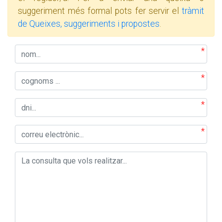
suggeriment més formal pots fer servir el
tràmit
de Queixes, suggeriments i propostes
.