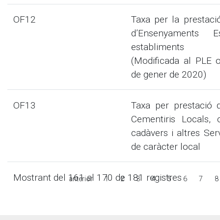
OF12
Taxa per la prestaci
d’Ensenyaments E
establiments m
(Modificada al PLE o
de gener de 2020)
OF13
Taxa per prestació 
Cementiris Locals,
cadàvers i altres Se
de caràcter local
Mostrant del 161 al 170 de 181 registres
anterior
1
2
3
4
5
6
7
8