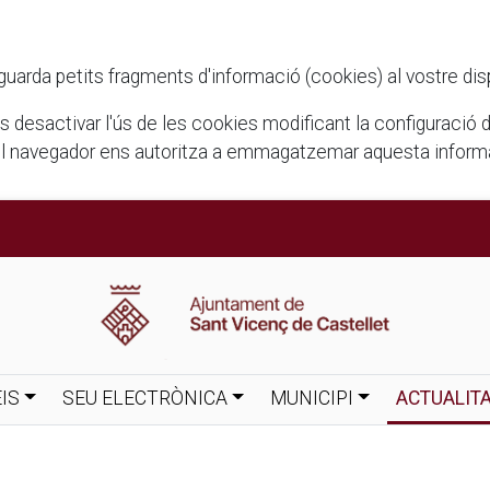
rda petits fragments d'informació (cookies) al vostre disposi
ots desactivar l'ús de les cookies modificant la configuració
el navegador ens autoritza a emmagatzemar aquesta informac
IS
SEU ELECTRÒNICA
MUNICIPI
ACTUALIT