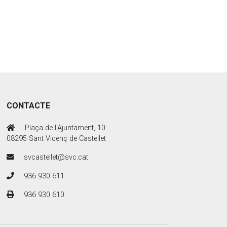
CONTACTE
Plaça de l'Ajuntament, 10
08295 Sant Vicenç de Castellet
svcastellet@svc.cat
936 930 611
936 930 610