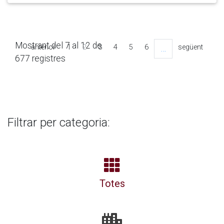
Mostrant del 7 al 12 de
anterior
1
2
3
4
5
6
següent
…
677 registres
Filtrar per categoria:
Totes