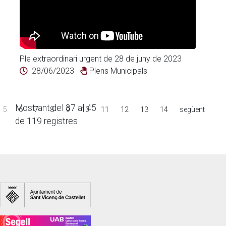
Ple extraordinari urgent de 28 de juny de 2023
28/06/2023
Plens Municipals
Mostrant del 37 al 45
5
6
7
8
9
10
11
12
13
14
següent
de 119 registres