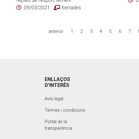
reptes de l'esport femení"
2
09/03/2021
Xerrades
anterior
1
2
3
4
5
6
7
ENLLAÇOS
D'INTERÈS
Avís legal
Termes i condicions
Portal de la
transparència