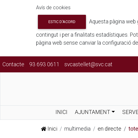
Avís de cookies
Aquesta pàgina web gua
ESTIC D'ACORD
contingut i per a finalitats estadístiques. P
pàgina web sense canviar la configuració d
Contacte
93 693 0611
svcastellet@svc.cat
INICI
AJUNTAMENT
SERVE
Inici
multimedia
en directe
tot