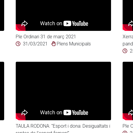
Ple Ordinari 31 de març 2021
Xerr
31/03/2021
Plens Municipals
pand
2
TAULA RODONA: "Esport i dona: Desigualtats i
Ple O