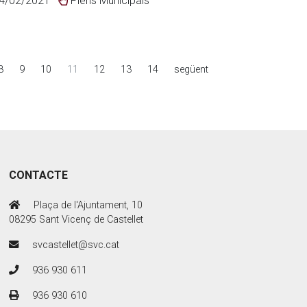
4/02/2021
Plens Municipals
8
9
10
11
12
13
14
següent
CONTACTE
Plaça de l'Ajuntament, 10
08295 Sant Vicenç de Castellet
svcastellet@svc.cat
936 930 611
936 930 610