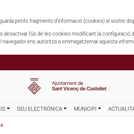
rda petits fragments d'informació (cookies) al vostre disposi
ots desactivar l'ús de les cookies modificant la configuració
el navegador ens autoritza a emmagatzemar aquesta informac
IS
SEU ELECTRÒNICA
MUNICIPI
ACTUALIT
es