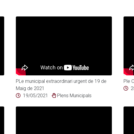
PLe municipal extraordinari urgent de 19 de
Ple O
Maig de 2021
2
19/05/2021
Plens Municipals