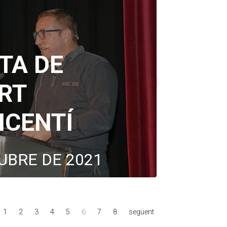
TA DE
RT
ICENTÍ
UBRE DE 2021
1
2
3
4
5
6
7
8
següent