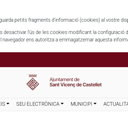
rda petits fragments d'informació (cookies) al vostre disposi
ots desactivar l'ús de les cookies modificant la configuració
el navegador ens autoritza a emmagatzemar aquesta informac
IS
SEU ELECTRÒNICA
MUNICIPI
ACTUALIT