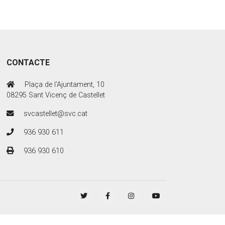
CONTACTE
Plaça de l'Ajuntament, 10
08295 Sant Vicenç de Castellet
svcastellet@svc.cat
936 930 611
936 930 610