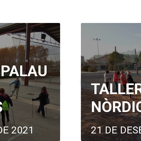
 PALAU
TALLE
S
NÒRDI
DE 2021
21 DE DES