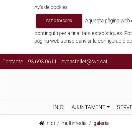
Avís de cookies
Aquesta pàgina web gua
ESTIC D'ACORD
contingut i per a finalitats estadístiques. P
pàgina web sense canviar la configuració d
Contacte
93 693 0611
svcastellet@svc.cat
INICI
AJUNTAMENT
SERVE
Inici
multimedia
galeria