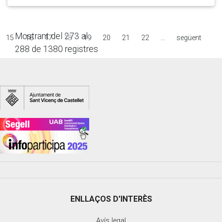
Mostrant del 273 al
15
16
17
18
19
20
21
22
…
següent
288 de 1380 registres
ENLLAÇOS D'INTERÈS
Avís legal