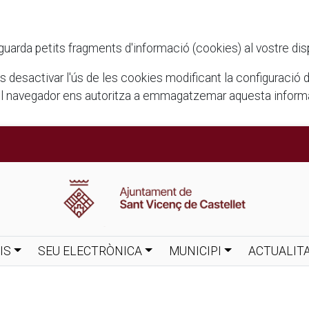
rda petits fragments d'informació (cookies) al vostre disposi
ots desactivar l'ús de les cookies modificant la configuració
el navegador ens autoritza a emmagatzemar aquesta informac
IS
SEU ELECTRÒNICA
MUNICIPI
ACTUALIT