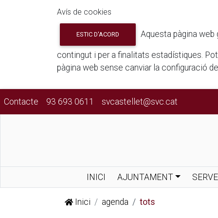
Avís de cookies
Aquesta pàgina web gua
ESTIC D'ACORD
contingut i per a finalitats estadístiques. P
pàgina web sense canviar la configuració d
Contacte
93 693 0611
svcastellet@svc.cat
INICI
AJUNTAMENT
SERVE
Inici
agenda
tots