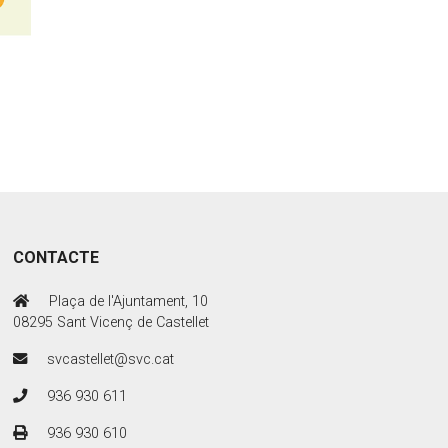
CONTACTE
Plaça de l'Ajuntament, 10
08295 Sant Vicenç de Castellet
svcastellet@svc.cat
936 930 611
936 930 610